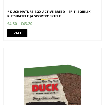
* DUCK NATURE BOX ACTIVE BREED – ERITI SOBILIK
KUTSIKATELE JA SPORTKOERTELE
Price
€
4.80
–
€
43.20
range:
This
€4.80
VALI
product
through
has
€43.20
multiple
variants.
The
options
may
be
chosen
on
the
product
page