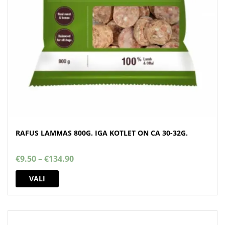
RAFUS LAMMAS 800G. IGA KOTLET ON CA 30-32G.
Price
€
9.50
–
€
134.90
range:
This
€9.50
VALI
product
through
has
€134.90
multiple
variants.
The
options
may