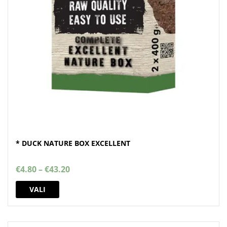
* DUCK NATURE BOX EXCELLENT
Price
€
4.80
–
€
43.20
range:
This
€4.80
VALI
product
through
has
€43.20
multiple
variants.
The
options