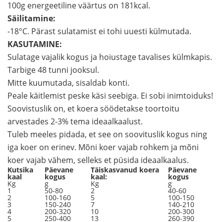
100g energeetiline väärtus on 181kcal.
Säilitamine:
-18°C. Pärast sulatamist ei tohi uuesti külmutada.
KASUTAMINE:
Sulatage vajalik kogus ja hoiustage tavalises külmkapis.
Tarbige 48 tunni jooksul.
Mitte kuumutada, sisaldab konti.
Peale käitlemist peske käsi seebiga. Ei sobi inimtoiduks!
Soovistuslik on, et koera söödetakse toortoitu
arvestades 2-3% tema ideaalkaalust.
Tuleb meeles pidada, et see on soovituslik kogus ning
iga koer on erinev. Mõni koer vajab rohkem ja mõni
koer vajab vähem, selleks et püsida ideaalkaalus.
Kutsika
Päevane
Täiskasvanud koera
Päevane
kaal
kogus
kaal:
kogus
Kg
g
Kg
g
1
50-80
2
40-60
2
100-160
5
100-150
3
150-240
7
140-210
4
200-320
10
200-300
5
250-400
13
260-390