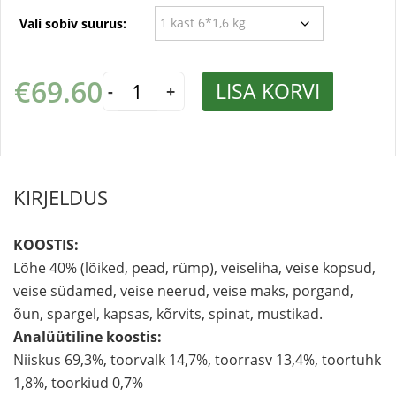
Vali sobiv suurus:
Top
€
69.60
LISA KORVI
Dog
-
+
Salmon
and
Beef
lõhe,
veis,
porgand,
õun,
spargel,
KIRJELDUS
kapsas,
kõrvits,
spinat,
mustikad
KOOSTIS:
kogus
Lõhe 40% (lõiked, pead, rümp), veiseliha, veise kopsud,
veise südamed, veise neerud, veise maks, porgand,
õun, spargel, kapsas, kõrvits, spinat, mustikad.
Analüütiline koostis:
Niiskus 69,3%, toorvalk 14,7%, toorrasv 13,4%, toortuhk
1,8%, toorkiud 0,7%