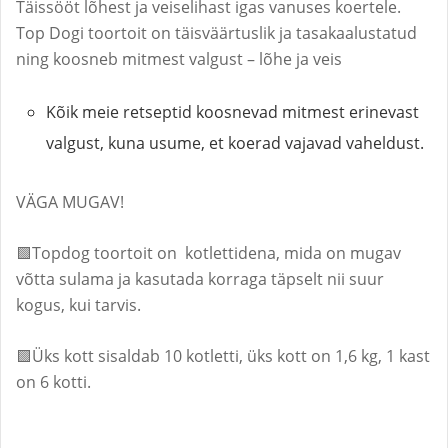
Täissööt lõhest ja veiselihast igas vanuses koertele.
Top Dogi toortoit on täisväärtuslik ja tasakaalustatud
ning koosneb mitmest valgust – lõhe ja veis
Kõik meie retseptid koosnevad mitmest erinevast
valgust, kuna usume, et koerad vajavad vaheldust.
VÄGA MUGAV!
🟩Topdog toortoit on kotlettidena, mida on mugav
võtta sulama ja kasutada korraga täpselt nii suur
kogus, kui tarvis.
🟩Üks kott sisaldab 10 kotletti, üks kott on 1,6 kg, 1 kast
on 6 kotti.